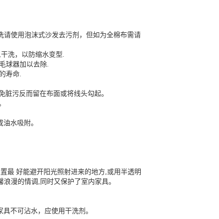
洗请使用泡沫式沙发去污剂，但如为全棉布需请
干洗，以防缩水变型.
毛球器加以去除.
的寿命.
以免脏污反而留在布面或将线头勾起。
。
或油水吸附。
位置最 好能避开阳光照射进来的地方,或用半透明
馨浪漫的情调,同时又保护了室内家具。
绒家具不可沾水，应使用干洗剂。