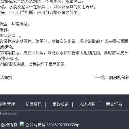
及衬套都应以干洗方式清洗，不可水洗，禁止漂白。
带汗渍、水渍及泥尘坐在家具上，以保证家具的使用寿命。
脱线头，不可用手扯断，应用剪刀整齐将之剪平。
器除尘，并常擦拭。
接照射。
30公分以上。
用的保养液定期保养。使用时，以每次沾少量，多次沾取的方式来擦拭表
或褪色。
水饮料等脏污，应立即处理，以防止水和甜份渗入毛细孔内，此时应以皮
布擦干即可。
剂的清洁液蜡，以免破坏了表面组织。
活36招
下一篇：
厨房的保
服务管理
新闻资讯
家政知识
人才招聘
荣誉证书
63033395
务部 版权所有
浙公网安备 33028202000333号