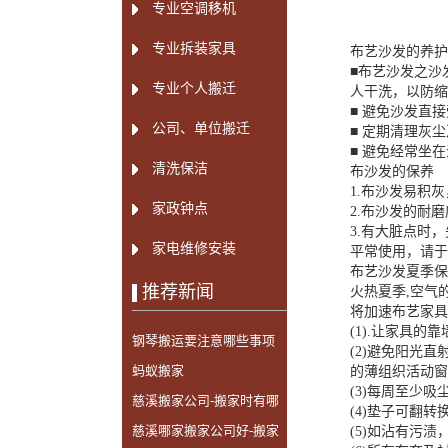
专业空调移机
专业拆装家具
布艺沙发的养护
■布艺沙发之沙
专业个人搬迁
人干洗，以防缩
■ 避免沙发直
公司、单位搬迁
■ 定期清理灰
■ 避免经常坐
清洗保洁
布沙发的保养
1.布沙发易积
家政钟点
2.布沙发的耐
3.有大脏点时
家电维修安装
平常使用，请于
布艺沙发夏季保
推荐新闻
火热夏季,空气
将加速布艺家具
(1).让家具的
钢琴搬运要注意哪些事项
(2)避免阳光
呢？
蚂蚁搬家
的薄组织活动窗
(3)每周至少
慈溪搬家公司-搬家时有哪
(4)垫子可翻
些小常识需要注意
慈溪哪家搬家公司好-搬家
(5)如沾有污