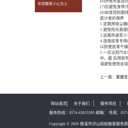
(6)所有布套
前需要做什么准备
年前搬家小心为上
(7)应避免身
(8)如发现松
皮沙发的保养
1.定期用吸尘
2.避免阳光直
3.远离热源至少
4.选用皮革专
以防使皮革干燥
5.一旦沾到汽
中，最 后用软
请避免使用含溶
上一篇：
家居生
网站首页
关于我们
服务项目
服务热线：
0574-63033395
邮箱： 传真：0574-
Copyright © 2020 慈溪市浒山蚂蚁搬家服