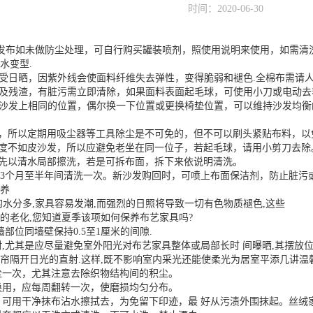
时间：2020-06-30
发布如未做防尘处理，可自行购买罐装喷剂，照使用说明来使用，如需清
水变型.
接受日晒，因紫外线会使面料纤维失去弹性，变得脆弱和褪色.全棉布需请人
尘及残渣，有脏污需立即清除，如果面料表面起毛球，可使用小刀或电动去
在沙发上相同的位置，偶尔换一下位置或更换椅垫位置，可以维持沙发均衡
灰，所以定期用吸尘器等工具除尘是不可免的，但不可以刷头紧贴布料，
磨度不如皮沙发，所以应避免老坐在同一位子，若起毛球，请用小剪刀去除
，先以清水局部擦洗，若是可拆布面，拆下来依说明清洗。
3个月至半年间清洗一次。新沙发购回时，可喷上布面保洁剂，防止脏污
养
的水分多,家具容易发潮,而强烈的日照将导致一切有色物质褪色,这些
的老化,您知道夏季该项如何保养布艺家具吗?
靠墙部位同墙壁保持0.5至1厘米的间隙.
直射,尤其是应尽量避免室外阳光对布艺家具整体或局部长时 间曝晒,其摆放
帘隔开日光的直射.这样,既不影响室内采光还能使柔光为居室平添几讲温
吸尘一次，尤其注意去除织物结构间的积尘。
转换用，应每周翻转一次，使磨损均匀分布。
渍，可用干净抹布沾水擦拭去，为免留下印迹，最 好从污渍外围抹起。丝